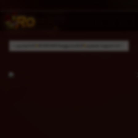
Skip
to
content
Cari
Troli
Login
Navigation
99.999.999 Pengguna Aktif
Layanan Support 24/7