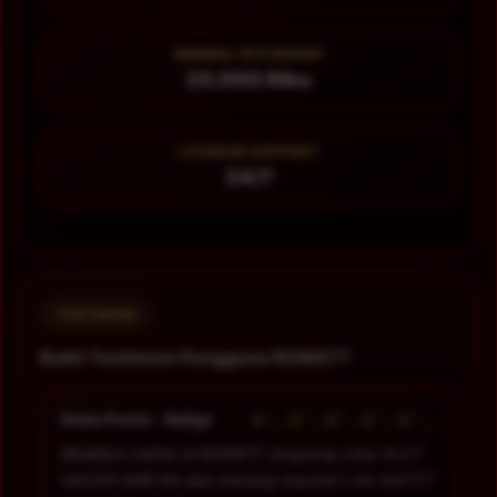
MINIMAL WITHDRAW
25.000 Ribu
LAYANAN SUPPORT
24/7
TESTIMONI
Bukti Testimoni Pengguna ROMA77
â˜…â˜…â˜…â˜…â˜…
Siska Purba - Balige
â€œBaru daftar di ROMA77, langsung coba SLOT
GACOR HARI INI dan menang maxwin! Link Slot777