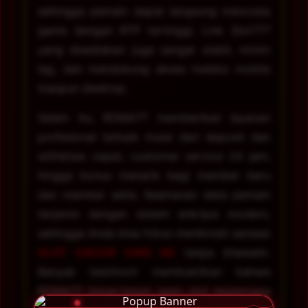
sehingga pemain dapat langsung mencoba
game dengan RTP tertinggi. Link Slot777
yang disediakan juga sangat stabil, minim
lag, dan mendukung akses melalui mobile
maupun desktop.
Selain itu, ROMA77 memberikan layanan
profesional terbaik mulai dari deposit dan
withdraw cepat, customer service 24 jam,
hingga bonus menarik bagi member baru
dan member setia. Keamanan data pemain
terjamin dengan sistem enkripsi modern,
sehingga Anda bisa fokus menikmati sensasi
SLOT GACOR HARI INI
tanpa khawatir.
Banyak testimoni membuktikan bahwa
ROMA77 benar-benar agen slot terpercaya