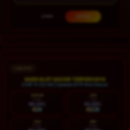
LOGIN
DAFTAR
Layer Popup Close
LIVE RTP
AGEN SLOT GACOR TERPERCAYA
LIVE 11:32:40 | Update RTP Slot Gacor
HARI INI
JUM
6 Agu
7 Agu
96.33%
93.58%
HOT
STABIL
SAB
MIN
8 Agu
9 Agu