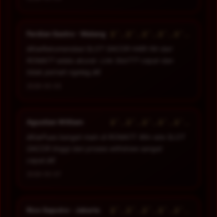
â˜…â˜…â˜…â˜…â˜…
Ferdian Sastro - Malang
â€œRekomendasi SLOT GACOR HARI INI dari
ROMA77 selalu akurat. Link Slot777 cepat dan
tidak pernah ngelag.â€
2026-05-05
â˜…â˜…â˜…â˜…â˜…
Agustian William
â€œPuas banget main di ROMA77. Win rate SLOT
GACOR tinggi dan proses withdraw sangat
cepat.â€
2026-05-07
â˜…â˜…â˜…â˜…â˜…
Rico Saputra - Jakarta