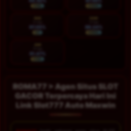
94.92%
87.69%
STABIL
NORMAL
RAB
KAM
12 Agu
13 Agu
97.05%
89.24%
HOT
NORMAL
JUM
14 Agu
91.47%
STABIL
ROMA77 > Agen Situs SLOT
GACOR Terpercaya Hari Ini
Link Slot777 Auto Maxwin