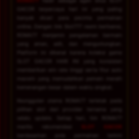
ROMA77
hadir sebagai agen situs SLOT
GACOR terpercaya hari ini yang paling
banyak dicari para pecinta permainan
online. Dengan link Slot777 resmi berlisensi,
ROMA77 menjamin pengalaman bermain
yang aman, adil, dan menguntungkan.
Platform ini dikenal karena koleksi game
SLOT GACOR HARI INI yang konsisten
memberikan win rate tinggi serta fitur auto
maxwin yang memudahkan pemain meraih
kemenangan besar dalam waktu singkat.
Keunggulan utama ROMA77 terletak pada
pilihan slot dari provider ternama yang
selalu update. Setiap hari, tim ROMA77
merilis rekomendasi
SLOT GACOR
berdasarkan pola permainan terkini