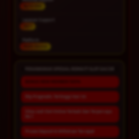
Rp 10.000
Layanan Support
24/7
Platform
Multi-Device
PENAWARAN SPESIAL ROMA77 SLOT GACOR
BONUS NEW MEMBER 100%
Rtp Pragmatic Tertinggi Hari Ini
Situs Judi Slot Online Terbaik Dan Terpercaya
No 1
Proses Deposit & Withdraw Tercepat