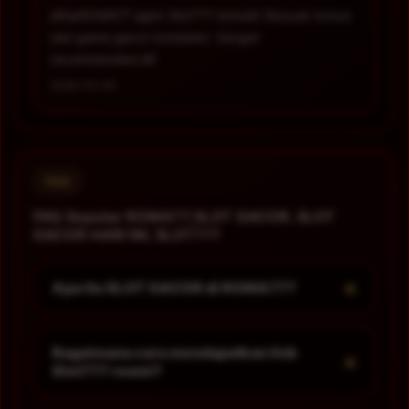
â€œROMA77 agen Slot777 terbaik! Banyak bonus
dan game gacor konsisten. Sangat
recommended.â€
2026-05-09
FAQ
FAQ Seputar ROMA77,SLOT GACOR, SLOT
GACOR HARI INI, SLOT777
+
Apa itu SLOT GACOR di ROMA77?
Bagaimana cara mendapatkan link
+
Slot777 resmi?