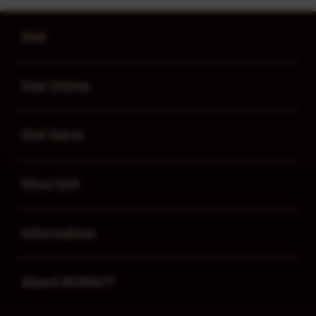
Buka
Footer Navigation
Slot
Buka
Slot Online
Buka
Slot Gacor
Buka
Situs Slot
Buka
Information
Buka
About ROMA77