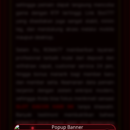
sehingga pemain dapat langsung mencoba
game dengan RTP tertinggi. Link Slot777
yang disediakan juga sangat stabil, minim
lag, dan mendukung akses melalui mobile
maupun desktop.
Selain itu, ROMA77 memberikan layanan
profesional terbaik mulai dari deposit dan
withdraw cepat, customer service 24 jam,
hingga bonus menarik bagi member baru
dan member setia. Keamanan data pemain
terjamin dengan sistem enkripsi modern,
sehingga Anda bisa fokus menikmati sensasi
SLOT GACOR HARI INI
tanpa khawatir.
Banyak testimoni membuktikan bahwa
ROMA77 benar-benar agen slot terpercaya