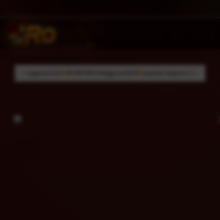
Skip
to
content
Cari
Troli
Login
Navigation
4.9/5
99.999.999 Pengguna Aktif
Layanan Support 24/7