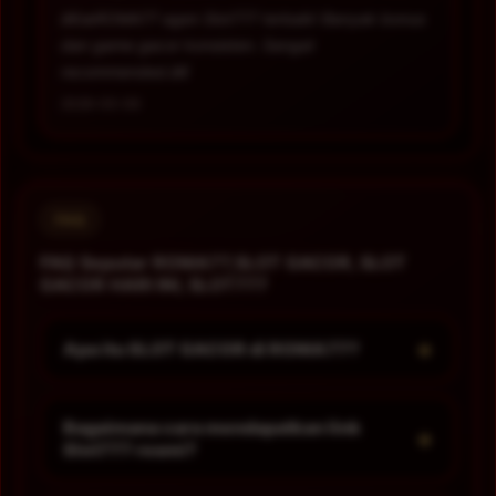
â€œROMA77 agen Slot777 terbaik! Banyak bonus
dan game gacor konsisten. Sangat
recommended.â€
2026-05-09
FAQ
FAQ Seputar ROMA77,SLOT GACOR, SLOT
GACOR HARI INI, SLOT777
+
Apa itu SLOT GACOR di ROMA77?
Bagaimana cara mendapatkan link
+
Slot777 resmi?