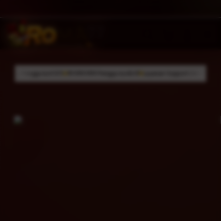
Skip
to
content
Cari
Troli
Login
Navigation
 4.9/5
99.999.999 Pengguna Aktif
Layanan Support 24/7