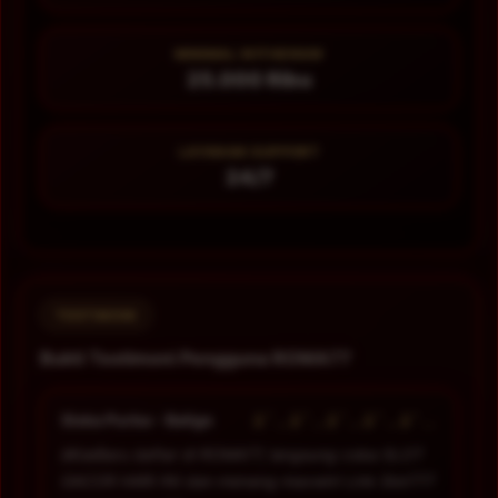
MINIMAL WITHDRAW
25.000 Ribu
LAYANAN SUPPORT
24/7
TESTIMONI
Bukti Testimoni Pengguna ROMA77
â˜…â˜…â˜…â˜…â˜…
Siska Purba - Balige
â€œBaru daftar di ROMA77, langsung coba SLOT
GACOR HARI INI dan menang maxwin! Link Slot777