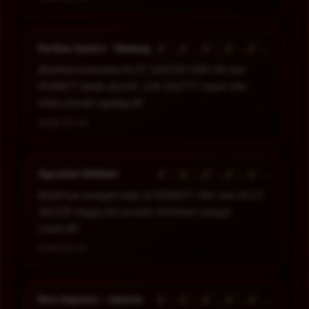
â˜…â˜…â˜…â˜…â˜…
Ferdian Sastro - Malang
â€œRekomendasi SLOT GACOR HARI INI dari
ROMA77 selalu akurat. Link Slot777 cepat dan
tidak pernah ngelag.â€
2026-05-05
â˜…â˜…â˜…â˜…â˜…
Agustian William
â€œPuas banget main di ROMA77. Win rate SLOT
GACOR tinggi dan proses withdraw sangat
cepat.â€
2026-05-07
â˜…â˜…â˜…â˜…â˜…
Rico Saputra - Jakarta