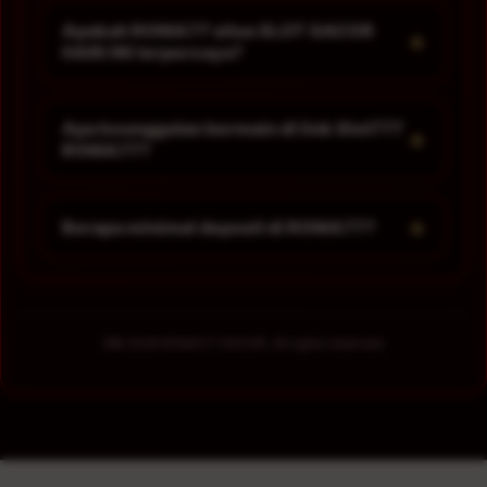
Apakah ROMA77 situs SLOT GACOR
+
HARI INI terpercaya?
Apa keunggulan bermain di link Slot777
+
ROMA77?
+
Berapa minimal deposit di ROMA77?
Â© 2026 ROMA77 GACOR. All rights reserved.
ROMA77
>
SLOT
>
ROMA77