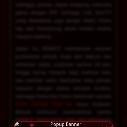
sehingga pemain dapat langsung mencoba
game dengan RTP tertinggi. Link Slot777
yang disediakan juga sangat stabil, minim
lag, dan mendukung akses melalui mobile
maupun desktop.
Selain itu, ROMA77 memberikan layanan
profesional terbaik mulai dari deposit dan
withdraw cepat, customer service 24 jam,
hingga bonus menarik bagi member baru
dan member setia. Keamanan data pemain
terjamin dengan sistem enkripsi modern,
sehingga Anda bisa fokus menikmati sensasi
SLOT GACOR HARI INI
tanpa khawatir.
Banyak testimoni membuktikan bahwa
ROMA77 benar-benar agen slot terpercaya