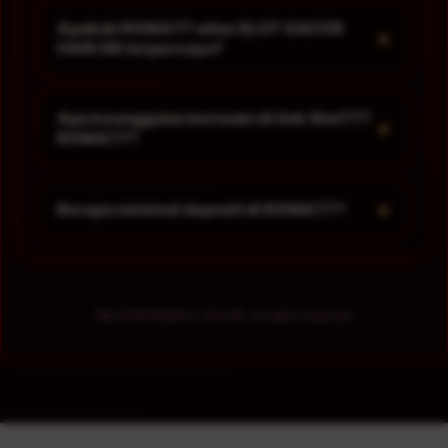
Apakah ROMA77 situs SLOT GACOR
+
HARI INI terpercaya?
Apa keunggulan bermain di link Slot777
+
ROMA77?
+
Berapa minimal deposit di ROMA77?
Â© 2026 ROMA77 GACOR. All rights reserved.
ROMA77
>
SLOT
>
ROMA77