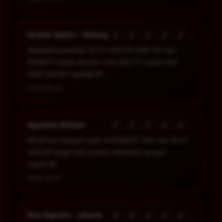
â˜…â˜…â˜…â˜…â˜…
Ferdian Sastro - Malang
â€œRekomendasi SLOT GACOR HARI INI dari
ROMA77 selalu akurat. Link Slot777 cepat dan
tidak pernah ngelag.â€
2026-05-05
â˜…â˜…â˜…â˜…â˜…
Agustian William
â€œPuas banget main di ROMA77. Win rate SLOT
GACOR tinggi dan proses withdraw sangat
cepat.â€
2026-05-07
â˜…â˜…â˜…â˜…â˜…
Rico Saputra - Jakarta