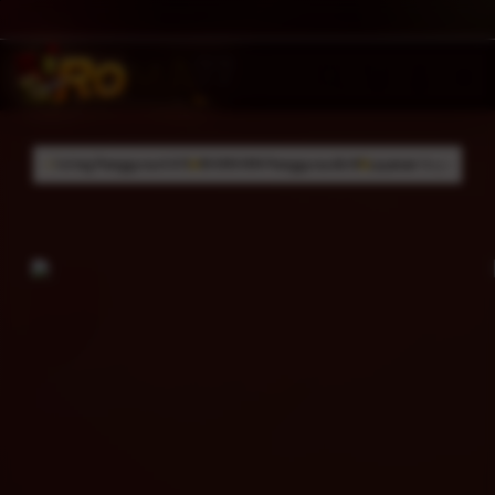
Skip
to
content
Cari
Troli
Login
Navigation
guna 4.9/5
99.999.999 Pengguna Aktif
Layanan Support 24/7