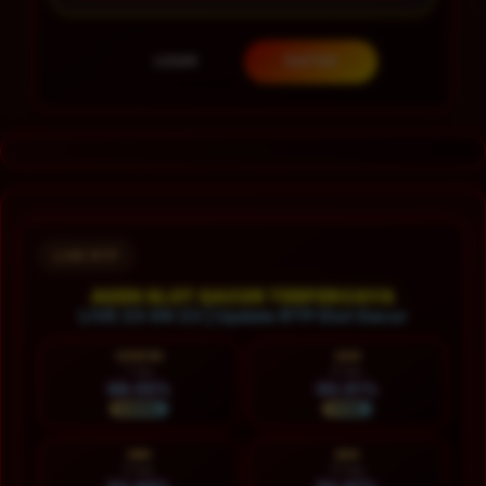
LOGIN
DAFTAR
Layer Popup Close
LIVE RTP
AGEN SLOT GACOR TERPERCAYA
LIVE 23:09:25 | Update RTP Slot Gacor
HARI INI
SAB
7 Agu
8 Agu
88.55%
93.51%
NORMAL
STABIL
MIN
SEN
9 Agu
10 Agu