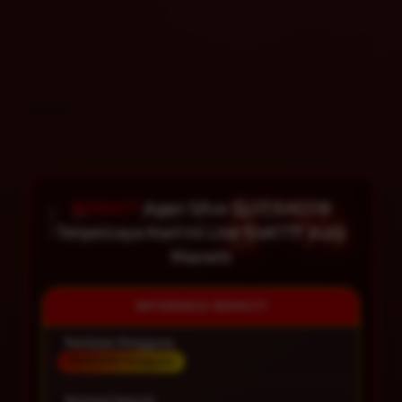
ROMA77
Agen Situs SLOT GACOR
Terpercaya Hari Ini Link Slot777 Auto
Maxwin
INFORMASI ROMA77
Penilaian Pengguna
99.999.999 Pengguna
Minimal Deposit