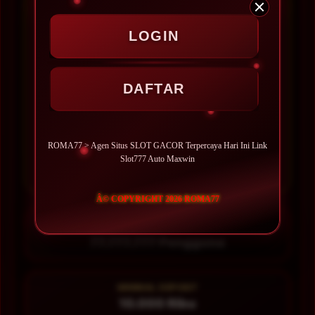
yang mampu memberikan maxwin secara
konsisten.
LOGIN
Bagi Anda yang mencari pengalaman slot
online terbaik, ROMA77 adalah pilihan tepat.
DAFTAR
Daftar sekarang melalui link
Slot777
resmi
dan rasakan sendiri sensasi SLOT GACOR
HARI INI yang sesungguhnya. Jangan
ROMA77 > Agen Situs SLOT GACOR Terpercaya Hari Ini Link
lewatkan kesempatan meraih jackpot besar
Slot777 Auto Maxwin
setiap harinya hanya di ROMA77.
Â© COPYRIGHT 2026 ROMA77
PENILAIAN PENGGUNA
77.777.777 Pengguna
MINIMAL DEPOSIT
10.000 Ribu