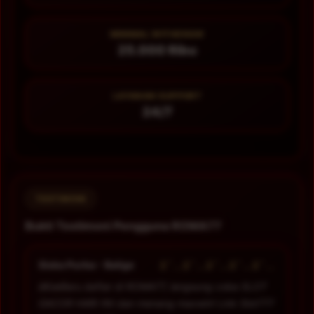
MINIMAL WITHDRAW
25.000 Ribu
LAYANAN SUPPORT
24/7
TESTIMONI
Bukti Testimoni Pengguna ROMA77
â˜…â˜…â˜…â˜…â˜…
Siska Purba - Balige
â€œBaru daftar di ROMA77, langsung coba SLOT
GACOR HARI INI dan menang maxwin! Link Slot777