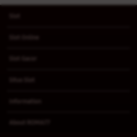
Buka
Footer Navigation
Slot
Buka
Slot Online
Buka
Slot Gacor
Buka
Situs Slot
Buka
Information
Buka
About ROMA77