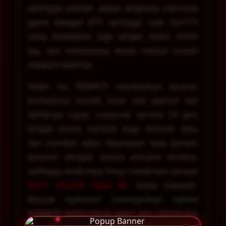
sehingga pemain dapat langsung mencoba
game dengan RTP tertinggi. Link Slot777
yang disediakan juga sangat stabil, minim
lag, dan mendukung akses melalui mobile
maupun desktop.
Selain itu, ROMA77 memberikan layanan
profesional terbaik mulai dari deposit dan
withdraw cepat, customer service 24 jam,
hingga bonus menarik bagi member baru
dan member setia. Keamanan data pemain
terjamin dengan sistem enkripsi modern,
sehingga Anda bisa fokus menikmati sensasi
SLOT GACOR HARI INI
tanpa khawatir.
Banyak testimoni membuktikan bahwa
ROMA77 benar-benar agen slot terpercaya