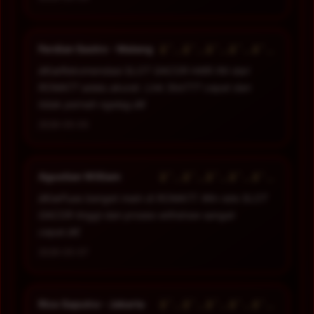
â˜…â˜…â˜…â˜…â˜…
Ferdian Sastro - Malang
â€œRekomendasi SLOT GACOR HARI INI dari
ROMA77 selalu akurat. Link Slot777 cepat dan
tidak pernah ngelag.â€
2026-05-05
â˜…â˜…â˜…â˜…â˜…
Agustian William
â€œPuas banget main di ROMA77. Win rate SLOT
GACOR tinggi dan proses withdraw sangat
cepat.â€
2026-05-07
â˜…â˜…â˜…â˜…â˜…
Rico Saputra - Jakarta