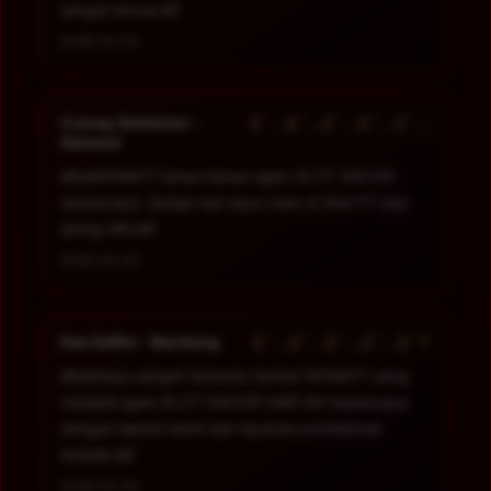
sangat lancar.â€
2026-05-02
â˜…â˜…â˜…â˜…â˜…
Cumay Simbolon -
Samosir
â€œROMA77 benar-benar agen SLOT GACOR
terpercaya. Setiap hari saya main di Slot777 dan
sering WD.â€
2026-05-03
â˜…â˜…â˜…â˜…â˜†
Dea Safitri - Bandung
â€œSaya sangat terbantu berkat ROMA77 yang
menjadi agen SLOT GACOR HARI INI terpercaya
dengan lisensi resmi dan layanan profesional
terbaik.â€
2026-05-04