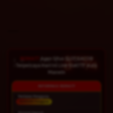
ROMA77
Agen Situs SLOT GACOR
Terpercaya Hari Ini Link Slot777 Auto
Maxwin
INFORMASI ROMA77
Penilaian Pengguna
99.999.999 Pengguna
Minimal Deposit