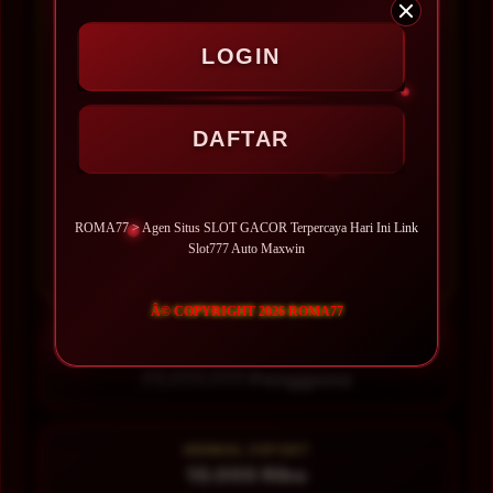
yang mampu memberikan maxwin secara
konsisten.
LOGIN
Bagi Anda yang mencari pengalaman slot
online terbaik, ROMA77 adalah pilihan tepat.
DAFTAR
Daftar sekarang melalui link
Slot777
resmi
dan rasakan sendiri sensasi SLOT GACOR
HARI INI yang sesungguhnya. Jangan
ROMA77 > Agen Situs SLOT GACOR Terpercaya Hari Ini Link
lewatkan kesempatan meraih jackpot besar
Slot777 Auto Maxwin
setiap harinya hanya di ROMA77.
Â© COPYRIGHT 2026 ROMA77
PENILAIAN PENGGUNA
77.777.777 Pengguna
MINIMAL DEPOSIT
10.000 Ribu