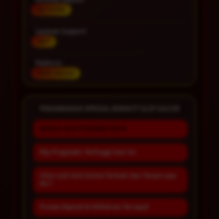
Rp 10.000
Layanan Support
24/7
Platform
Multi-Device
PENAWARAN SPESIAL ROMA77 SLOT GACOR
BONUS NEW MEMBER 100%
Rtp Pragmatic Tertinggi Hari Ini
Situs Judi Slot Online Terbaik Dan Terpercaya
No 1
Proses Deposit & Withdraw Tercepat