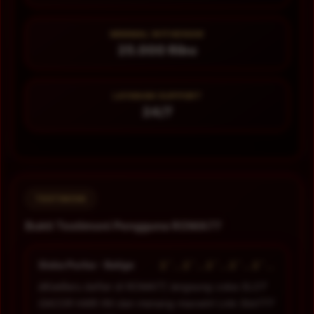
MINIMAL WITHDRAW
25.000 Ribu
LAYANAN SUPPORT
24/7
TESTIMONI
Bukti Testimoni Pengguna ROMA77
â˜…â˜…â˜…â˜…â˜…
Siska Purba - Balige
â€œBaru daftar di ROMA77, langsung coba SLOT
GACOR HARI INI dan menang maxwin! Link Slot777