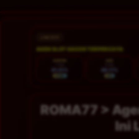
Layer Popup Close
LIVE RTP
AGEN SLOT GACOR TERPERCAYA
HARI INI
SAB
7 Agu
8 Agu
91.51%
96.17%
STABIL
HOT
ROMA77 > Agen
Ini