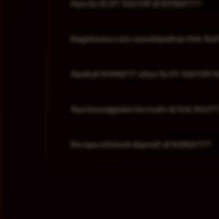
Apa itu SLOT GACOR di ROMA77?
Bagaimana cara mendapatkan link Slo
Apakah ROMA77 situs SLOT GACOR HA
Apa keunggulan bermain di link Slot
Berapa minimal deposit di ROMA77?