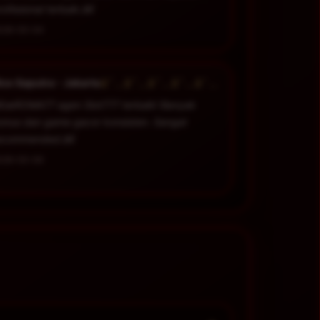
rofesional terbaik.â€
026-05-04
â˜…â˜…â˜…â˜…â˜…
ico Saputra - Jakarta
€œROMA77 agen Slot777 terbaik! Banyak
onus dan game gacor konsisten. Sangat
ecommended.â€
026-05-09