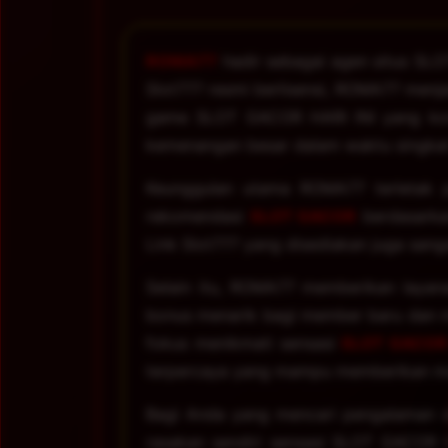
ROMA77
hadir sebagai agen situs SLOT
Slot777 resmi berlisensi, ROMA77 menj
game SLOT GACOR HARI INI yang kons
kemenangan besar dalam waktu singkat
Keunggulan utama ROMA77 terletak pa
rekomendasi
SLOT GACOR
berdasarka
Link Slot777 yang disediakan juga sang
Selain itu, ROMA77 memberikan layana
bonus menarik bagi member baru dan m
fokus menikmati sensasi
SLOT GACOR 
terpercaya yang mampu memberikan ma
Bagi Anda yang mencari pengalaman slo
rasakan sendiri sensasi SLOT GACOR 