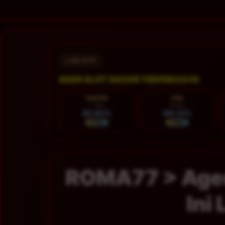
Layer Popup Close
LIVE RTP
AGEN SLOT GACOR TERPERCAYA
HARI INI
SAB
7 Agu
8 Agu
92.82%
94.12%
STABIL
STABIL
ROMA77 > Agen
Ini