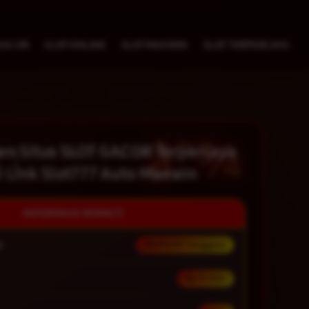
GACOR
SLOT ONLINE
SLOT MAXWIN
SLOT TERPERCAYA
n Situs SLOT GACOR Terpercaya
ni Link Slot777 Auto Maxwin
INFORMASI ROMA77
a
99.999.999 Pengguna
Rp 10.000