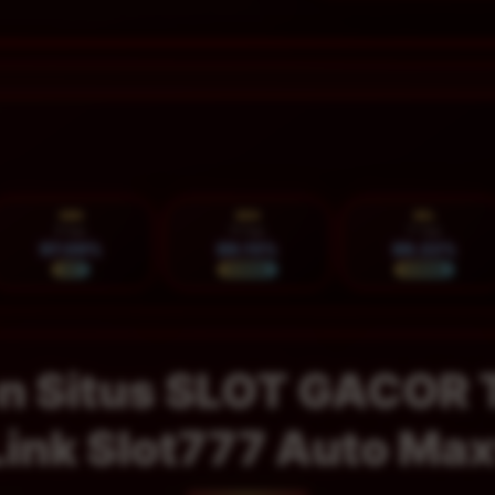
MIN
SEN
SEL
9 Agu
10 Agu
11 Agu
97.09%
89.15%
86.22%
HOT
NORMAL
NORMAL
 Situs SLOT GACOR T
 Link Slot777 Auto Ma