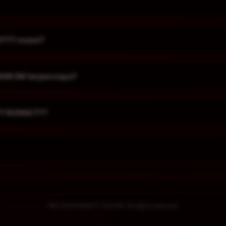
t777 resmi?
RI INI terpercaya?
777 ROMA77?
Â© 2026 ROMA77 GACOR. All rights reserved.