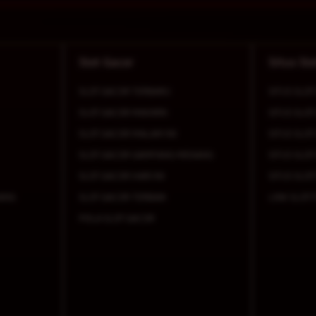
Slot Gacor
Situs Slo
SLOT GACOR TERBARU
SITUS SLOT
SLOT GACOR MAXWIN
SITUS SLO
SLOT GACOR MALAM INI
SITUS SLOT
SLOT GACOR GAMPANG MENANG
SITUS SLO
SLOT GACOR HARI INI
SITUS SLOT
ANG
SLOT GACOR TERBAIK
LINK SLOT7
POLA SLOT GACOR