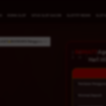
NI
ROMA SLOT
SITUS SLOT GACOR
SLOT777 RESMI
SLOT 
engguna Aktif
Layanan Support 24/7
ROMA77
Age
Hari I
Penilaian Penggun
Minimal Deposit