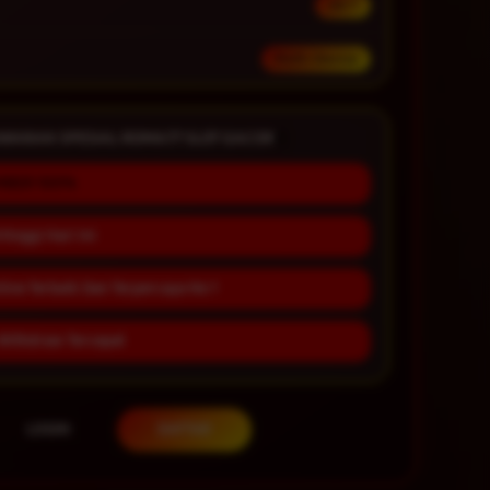
24/7
Multi-Device
WARAN SPESIAL ROMA77 SLOT GACOR
MBER 100%
tinggi Hari Ini
nline Terbaik Dan Terpercaya No 1
 Withdraw Tercepat
LOGIN
DAFTAR