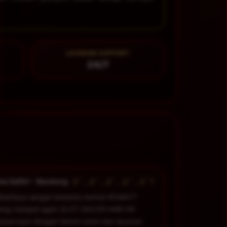
LAYANAN SUPPORT
24/7
â˜…â˜…â˜…â˜…â˜†
ea Safitri - Bandung
€œSaya sangat terbantu berkat ROMA77
ang menjadi agen SLOT GACOR HARI INI
erpercaya dengan lisensi resmi dan layanan