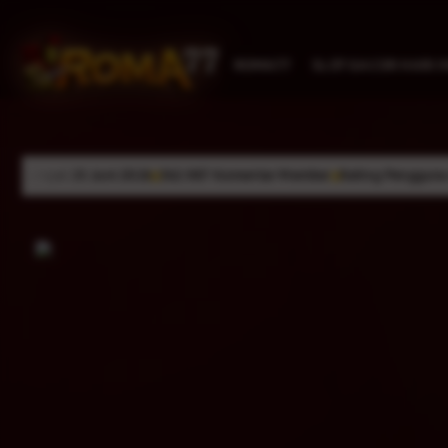
Skip
to
content
ROMA77
SLOT GACOR HARI I
2026
362.987 Komentar Member
Rating Pengguna 4.9/5
99.999.999 P