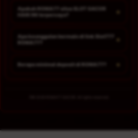
Apakah ROMA77 situs SLOT GACOR
+
HARI INI terpercaya?
Apa keunggulan bermain di link Slot777
+
ROMA77?
+
Berapa minimal deposit di ROMA77?
Â© 2026 ROMA77 GACOR. All rights reserved.
ROMA77
>
SLOT
>
ROMA77