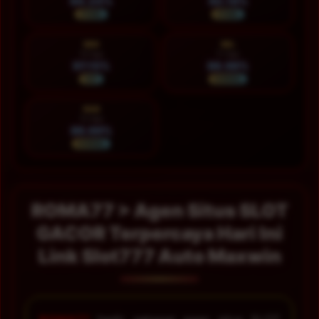
94.24%
92.18%
STABIL
STABIL
SEN
SEL
10 Agu
11 Agu
97.15%
86.98%
HOT
NORMAL
RAB
12 Agu
86.69%
NORMAL
ROMA77 > Agen Situs SLOT
GACOR Terpercaya Hari Ini
Link Slot777 Auto Maxwin