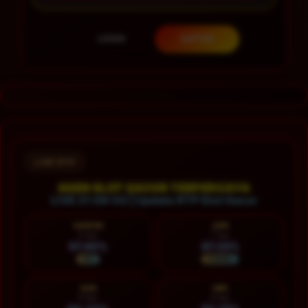
LOGIN
DAFTAR
Layer Popup Close
LIVE RTP
AGEN SLOT GACOR TERPERCAYA
LIVE 21:09:52 | Update RTP Slot Gacor
HARI INI
JUM
6 Agu
7 Agu
97.90%
87.29%
HOT
NORMAL
SAB
MIN
8 Agu
9 Agu