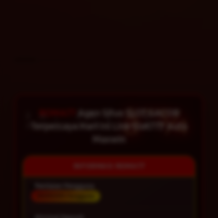
ROMA77
Agen Situs SLOT GACOR
Terpercaya Hari Ini Link Slot777 Auto
Maxwin
INFORMASI ROMA77
Penilaian Pengguna
99.999.999 Pengguna
Minimal Deposit