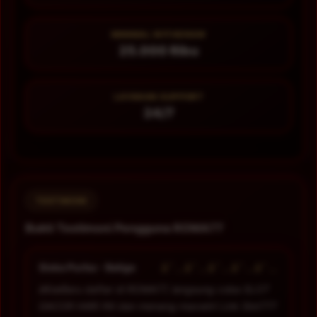
MINIMAL WITHDRAW
25.000 Ribu
LAYANAN SUPPORT
24/7
TESTIMONI
Bukti Testimoni Pengguna ROMA77
â˜…â˜…â˜…â˜…â˜…
Siska Purba - Balige
â€œBaru daftar di ROMA77, langsung coba SLOT
GACOR HARI INI dan menang maxwin! Link Slot777