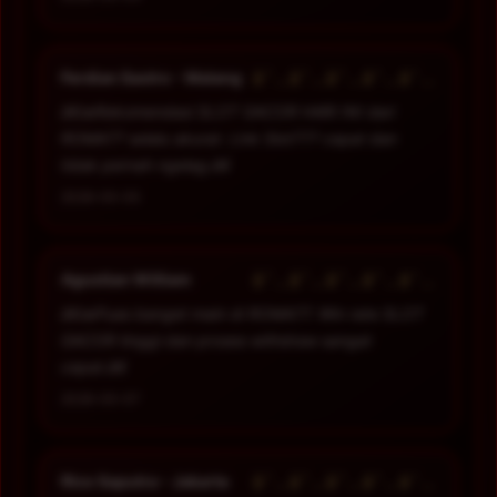
â˜…â˜…â˜…â˜…â˜…
Ferdian Sastro - Malang
â€œRekomendasi SLOT GACOR HARI INI dari
ROMA77 selalu akurat. Link Slot777 cepat dan
tidak pernah ngelag.â€
2026-05-05
â˜…â˜…â˜…â˜…â˜…
Agustian William
â€œPuas banget main di ROMA77. Win rate SLOT
GACOR tinggi dan proses withdraw sangat
cepat.â€
2026-05-07
â˜…â˜…â˜…â˜…â˜…
Rico Saputra - Jakarta