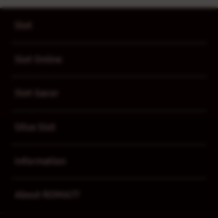
Buka
Footer Navigation
Slot
Buka
Slot Online
Buka
Slot Gacor
Buka
Situs Slot
Buka
Information
Buka
About ROMA77