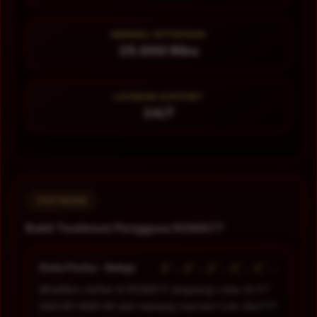
MINIMAL WITHDRAW
25.000 Ribu
LAYANAN SUPPORT
24/7
TESTIMONI
Bukti Testimoni Pengguna ROMA77
â˜…â˜…â˜…â˜…â˜…
Siska Purba - Balige
â€œBaru daftar di ROMA77, langsung coba SLOT
GACOR HARI INI dan menang maxwin! Link Slot777