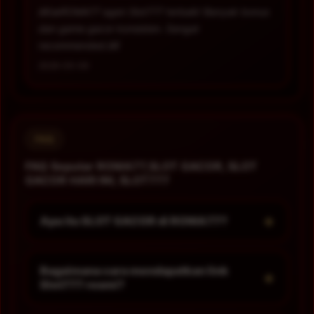
â€œROMA77 agen Slot777 terbaik! Banyak bonus
dan game gacor konsisten. Sangat
recommended.â€
2026-05-09
FAQ
FAQ Seputar ROMA77,SLOT GACOR, SLOT
GACOR HARI INI, SLOT777
+
Apa itu SLOT GACOR di ROMA77?
Bagaimana cara mendapatkan link
+
Slot777 resmi?