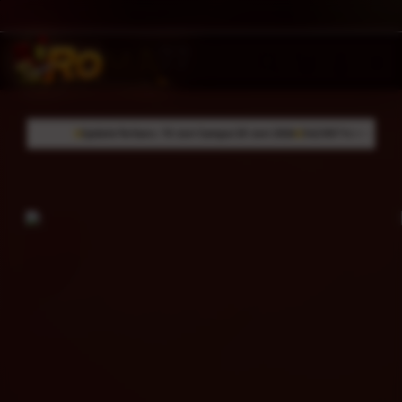
Skip
to
content
Cari
Troli
Login
Navigation
ate Terbaru: 10 Juni Sampai 20 Juni 2026
362.987 Komentar Member
Rating Peng