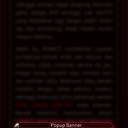
sehingga pemain dapat langsung mencoba
game dengan RTP tertinggi. Link Slot777
yang disediakan juga sangat stabil, minim
lag, dan mendukung akses melalui mobile
maupun desktop.
Selain itu, ROMA77 memberikan layanan
profesional terbaik mulai dari deposit dan
withdraw cepat, customer service 24 jam,
hingga bonus menarik bagi member baru
dan member setia. Keamanan data pemain
terjamin dengan sistem enkripsi modern,
sehingga Anda bisa fokus menikmati sensasi
SLOT GACOR HARI INI
tanpa khawatir.
Banyak testimoni membuktikan bahwa
ROMA77 benar-benar agen slot terpercaya