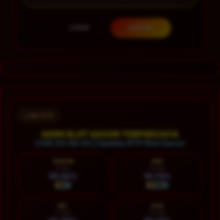
LOGIN
DAFTAR
Layer Popup Close
LIVE RTP
AGEN SLOT GACOR TERPERCAYA
LIVE 03:48:44 | Update RTP Slot Gacor
HARI INI
SEN
9 Agu
10 Agu
95.82%
91.73%
HOT
STABIL
SEL
RAB
11 Agu
12 Agu