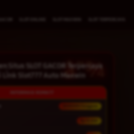
GACOR
SLOT ONLINE
SLOT MAXWIN
SLOT TERPERCAYA
n Situs SLOT GACOR Terpercaya
ni Link Slot777 Auto Maxwin
INFORMASI ROMA77
a
99.999.999 Pengguna
Rp 10.000