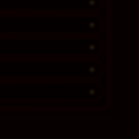
+
+
+
+
+