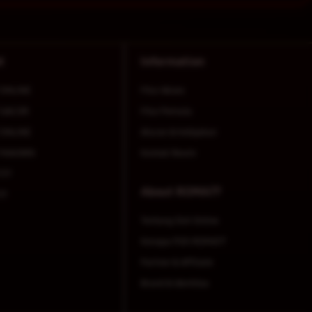
t
Information
 ONLINE
Fitur Akses
T GACOR
Fitur Pemula
 ONLINE
Aturan & Kebijakan
T MAXWIN
Kontak Resmi
777
About ROMA77
77
Tentang Slot Online
Kenapa Pilih ROMA77
Partner & Affiliate
Brand & Identitas