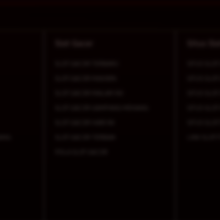
Slot Gacor
Situs Slo
SLOT GACOR TERBARU
SITUS SLOT
SLOT GACOR MAXWIN
SITUS SLO
SLOT GACOR MALAM INI
SITUS SLOT
SLOT GACOR GAMPANG MENANG
SITUS SLO
SLOT GACOR HARI INI
SITUS SLOT
ANG
SLOT GACOR TERBAIK
LINK SLOT7
POLA SLOT GACOR