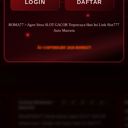
LOGIN
DAFTAR
ROMA77 > Agen Situs SLOT GACOR Terpercaya Hari Ini Link Slot777
MINIMAL DEPOSIT
MINIMAL WITHDRAW
Auto Maxwin
10.000 Ribu
25.000 Ribu
Â© COPYRIGHT 2026 ROMA77
˜…
â˜…â˜…â˜…â˜…â˜…
Cumay Simbolon -
D
Samosir
â
â€œROMA77 benar-benar agen SLOT GACOR
y
terpercaya. Setiap hari saya main di Slot777
t