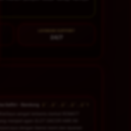
LAYANAN SUPPORT
24/7
â˜…â˜…â˜…â˜…â˜†
ea Safitri - Bandung
€œSaya sangat terbantu berkat ROMA77
ang menjadi agen SLOT GACOR HARI INI
erpercaya dengan lisensi resmi dan layanan