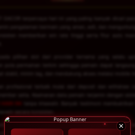
 GACOR terpercaya hari ini yang paling banyak dicari par
amin pengalaman bermain yang aman, adil, dan menguntungka
isten memberikan win rate tinggi serta fitur auto m
.
da pilihan slot dari provider ternama yang selalu upd
n pola permainan terkini sehingga pemain dapat langsun
at stabil, minim lag, dan mendukung akses melalui mobile
n profesional terbaik mulai dari deposit dan withdraw c
ember setia. Keamanan data pemain terjamin dengan siste
HARI INI
tanpa khawatir. Banyak testimoni membuktika
xwin secara konsisten.
t online terbaik, ROMA77 adalah pilihan tepat. Daftar s
HARI INI yang sesungguhnya. Jangan lewatkan kesempatan