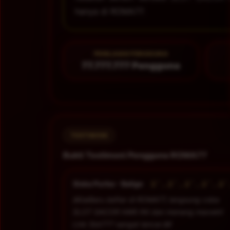
hanya di ROMA77.
PENILAIAN PENGGUNA
77.777.777 Pengguna
TESTIMONI
Bukti Testimoni Pengguna ROMA77
â˜…â˜…â˜…â˜…â
Siska Purba - Balige
â€œBaru daftar di ROMA77, langsung coba
SLOT GACOR HARI INI dan menang maxwin!
Link Slot777 sangat lancar.â€