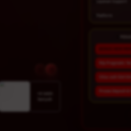
Layanan Support
Platform
PENA
BONUS NEW ME
Rtp Pragmatic Ter
Sebelumnya
Berikutnya
Situs Judi Slot O
Proses Deposit &
+4 lebih
banyak