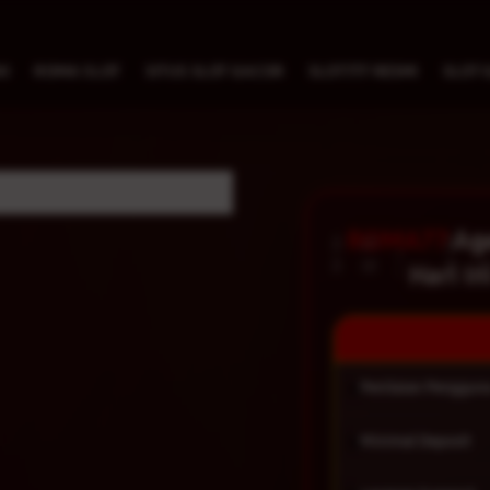
NI
ROMA SLOT
SITUS SLOT GACOR
SLOT777 RESMI
SLOT 
Update Terbaru: 10 Juni Sampai 20 Juni
ROMA77
Age
Hari I
Penilaian Penggun
Minimal Deposit