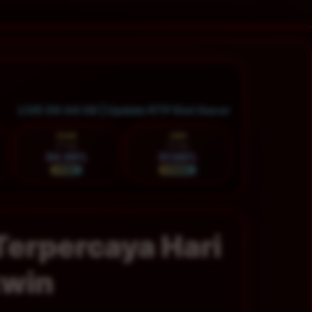
LIVE 09:44:08 | Update RTP Slot Gacor
KAM
JUM
13 Agu
14 Agu
94.99%
87.88%
STABIL
NORMAL
erpercaya Hari
xwin