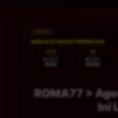
Layer Popup Close
LIVE RTP
AGEN SLOT GACOR TERPERCAYA
HARI INI
MIN
8 Agu
9 Agu
93.41%
88.37%
STABIL
NORMAL
ROMA77 > Agen
Ini