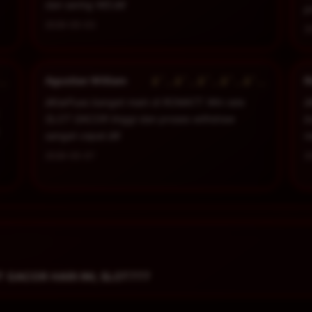
dan sering WD.â€
p
2026-05-03
2
˜…
â˜…â˜…â˜…â˜…â˜…
Agustian William
R
â€œPuas banget main di ROMA77. Win rate
â
SLOT GACOR tinggi dan proses withdraw
b
sangat cepat.â€
r
2026-05-07
2
 GACOR HARI INI, SLOT777