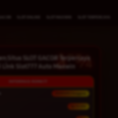
GACOR
SLOT ONLINE
SLOT MAXWIN
SLOT TERPERCAYA
ni 2026
362.987 Komentar Member
Rating Pengguna 4.9/5
99.999.99
n Situs SLOT GACOR Terpercaya
ni Link Slot777 Auto Maxwin
INFORMASI ROMA77
a
99.999.999 Pengguna
Rp 10.000