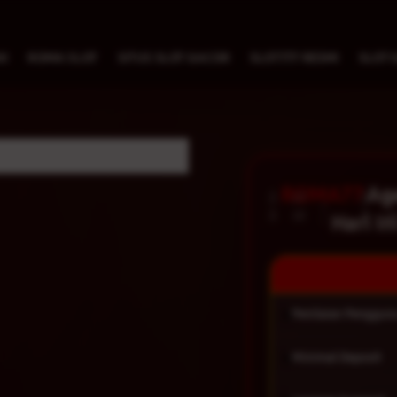
NI
ROMA SLOT
SITUS SLOT GACOR
SLOT777 RESMI
SLOT 
Update Terbaru: 10 Juni Sampai 20 Ju
ROMA77
Age
Hari I
Penilaian Penggun
Minimal Deposit