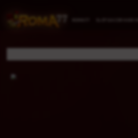
Skip
to
content
ROMA77
SLOT GACOR HARI I