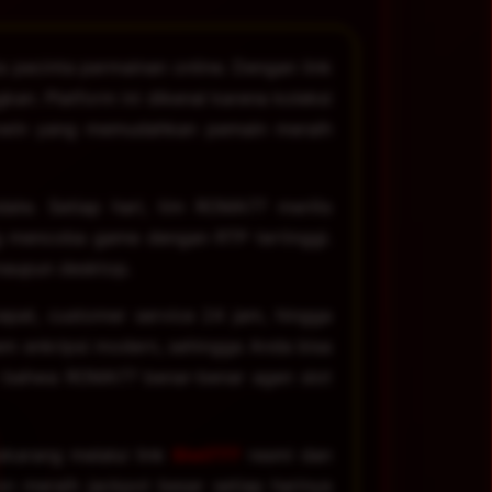
a pecinta permainan online. Dengan link
n. Platform ini dikenal karena koleksi
axwin yang memudahkan pemain meraih
ate. Setiap hari, tim ROMA77 merilis
g mencoba game dengan RTP tertinggi.
 maupun desktop.
epat, customer service 24 jam, hingga
m enkripsi modern, sehingga Anda bisa
n bahwa ROMA77 benar-benar agen slot
ekarang melalui link
Slot777
resmi dan
 meraih jackpot besar setiap harinya