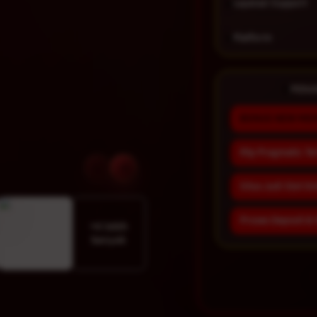
Layanan Support
Platform
PENA
BONUS NEW ME
Rtp Pragmatic Ter
Sebelumnya
Berikutnya
Situs Judi Slot O
Proses Deposit &
+4 lebih
banyak