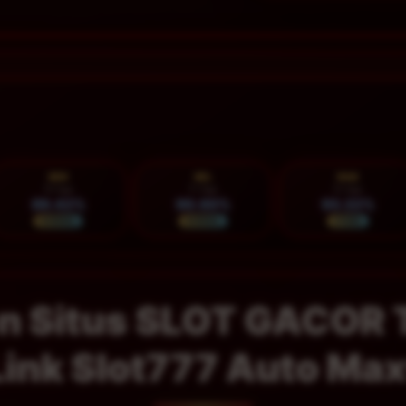
SEN
SEL
RAB
10 Agu
11 Agu
12 Agu
89.42%
90.60%
93.22%
NORMAL
NORMAL
STABIL
 Situs SLOT GACOR T
 Link Slot777 Auto Ma