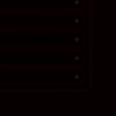
+
+
+
+
+