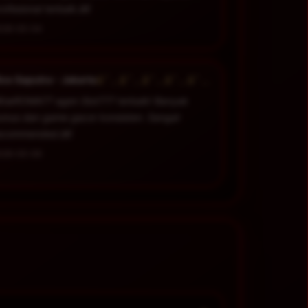
rofesional terbaik.â€
026-05-04
â˜…â˜…â˜…â˜…â˜…
ico Saputra - Jakarta
€œROMA77 agen Slot777 terbaik! Banyak
onus dan game gacor konsisten. Sangat
ecommended.â€
026-05-09