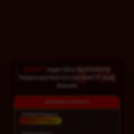
ROMA77
Agen Situs SLOT GACOR
Terpercaya Hari Ini Link Slot777 Auto
Maxwin
INFORMASI ROMA77
Penilaian Pengguna
99.999.999 Pengguna
Minimal Deposit