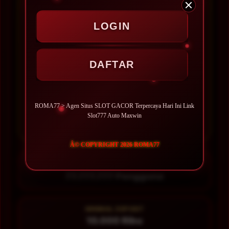
yang mampu memberikan maxwin secara
konsisten.
LOGIN
Bagi Anda yang mencari pengalaman slot
online terbaik, ROMA77 adalah pilihan tepat.
DAFTAR
Daftar sekarang melalui link
Slot777
resmi
dan rasakan sendiri sensasi SLOT GACOR
HARI INI yang sesungguhnya. Jangan
ROMA77 > Agen Situs SLOT GACOR Terpercaya Hari Ini Link
lewatkan kesempatan meraih jackpot besar
Slot777 Auto Maxwin
setiap harinya hanya di ROMA77.
Â© COPYRIGHT 2026 ROMA77
PENILAIAN PENGGUNA
77.777.777 Pengguna
MINIMAL DEPOSIT
10.000 Ribu