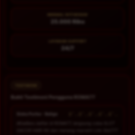
MINIMAL WITHDRAW
25.000 Ribu
LAYANAN SUPPORT
24/7
TESTIMONI
Bukti Testimoni Pengguna ROMA77
â˜…â˜…â˜…â˜…â˜…
Siska Purba - Balige
â€œBaru daftar di ROMA77, langsung coba SLOT
GACOR HARI INI dan menang maxwin! Link Slot777