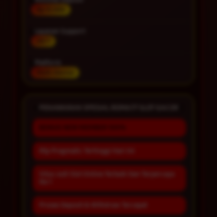
Rp 10.000
Layanan Support
24/7
Platform
Multi-Device
PENAWARAN SPESIAL ROMA77 SLOT GACOR
BONUS NEW MEMBER 100%
Rtp Pragmatic Tertinggi Hari Ini
Situs Judi Slot Online Terbaik Dan Terpercaya
No 1
Proses Deposit & Withdraw Tercepat