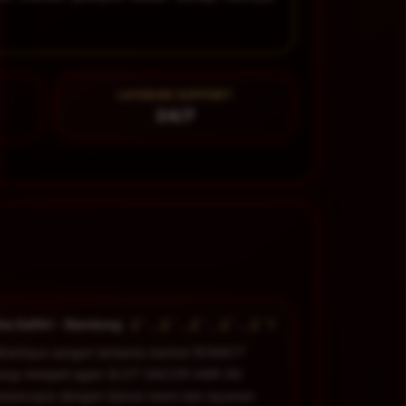
LAYANAN SUPPORT
24/7
â˜…â˜…â˜…â˜…â˜†
ea Safitri - Bandung
€œSaya sangat terbantu berkat ROMA77
ang menjadi agen SLOT GACOR HARI INI
erpercaya dengan lisensi resmi dan layanan