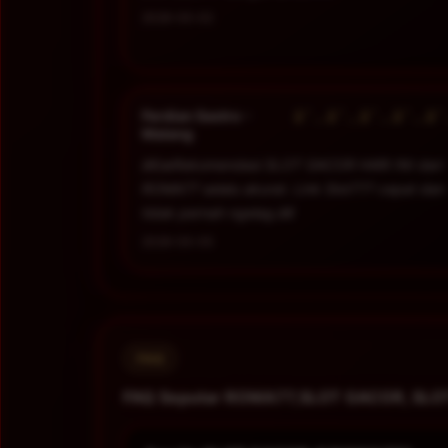
2026-05-02
â˜…â˜…â˜…â˜…â
Ferdian Sastro -
Malang
â€œRekomendasi SLOT GACOR HARI INI dari
ROMA77 selalu akurat. Link Slot777 cepat dan
tidak pernah ngelag.â€
2026-05-05
FAQ
FAQ Seputar ROMA77,SLOT GACOR, SLOT