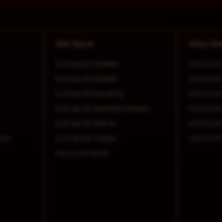
Slot Gacor
Situs Slo
SLOT GACOR TERBARU
SITUS SLOT
SLOT GACOR MAXWIN
SITUS SLO
SLOT GACOR MALAM INI
SITUS SLOT
SLOT GACOR GAMPANG MENANG
SITUS SLO
SLOT GACOR HARI INI
SITUS SLOT
ANG
SLOT GACOR TERBAIK
LINK SLOT7
POLA SLOT GACOR