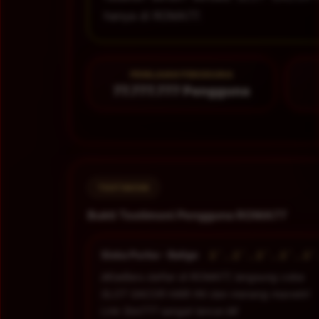
hanya di ROMA77.
PENILAIAN PENGGUNA
77.777.777 Pengguna
TESTIMONI
Bukti Testimoni Pengguna ROMA77
â˜…â˜…â˜…â˜…â
Siska Purba - Balige
â€œBaru daftar di ROMA77, langsung coba
SLOT GACOR HARI INI dan menang maxwin!
Link Slot777 sangat lancar.â€