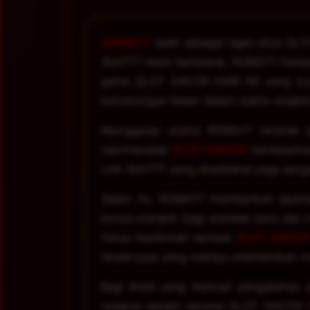
ROMA77
hadir sebagai agen situs SLOT
Slot777 resmi berlisensi, ROMA77 menj
game SLOT GACOR HARI INI yang kons
kemenangan besar dalam waktu singkat
Keunggulan utama ROMA77 terletak pa
rekomendasi
SLOT GACOR
berdasarka
Link Slot777 yang disediakan juga sang
Selain itu, ROMA77 memberikan layana
bonus menarik bagi member baru dan m
fokus menikmati sensasi
SLOT GACOR 
terpercaya yang mampu memberikan ma
Bagi Anda yang mencari pengalaman slo
rasakan sendiri sensasi SLOT GACOR 