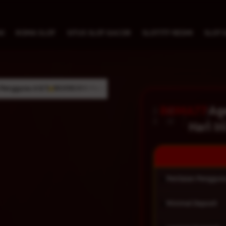
NI
ROMA SLOT
SITUS SLOT GACOR
SLOT777 RESMI
SLOT 
999 Pengguna Aktif
Layanan Support 24/7
ROMA77
Age
Hari I
Penilaian Penggun
Minimal Deposit