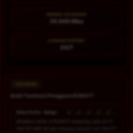
MINIMAL WITHDRAW
25.000 Ribu
LAYANAN SUPPORT
24/7
TESTIMONI
Bukti Testimoni Pengguna ROMA77
â˜…â˜…â˜…â˜…â˜…
Siska Purba - Balige
â€œBaru daftar di ROMA77, langsung coba SLOT
GACOR HARI INI dan menang maxwin! Link Slot777