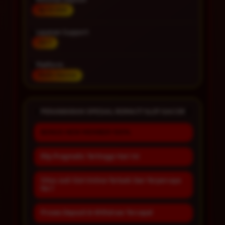
Rp 10.000
Layanan Support
24/7
Platform
Multi-Device
PENAWARAN SPESIAL ROMA77 SLOT GACOR
BONUS NEW MEMBER 100%
Rtp Pragmatic Tertinggi Hari Ini
Situs Judi Slot Online Terbaik Dan Terpercaya
No 1
Proses Deposit & Withdraw Tercepat