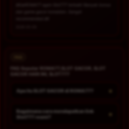
â€œROMA77 agen Slot777 terbaik! Banyak bonus
dan game gacor konsisten. Sangat
recommended.â€
2026-05-09
FAQ
FAQ Seputar ROMA77,SLOT GACOR, SLOT
GACOR HARI INI, SLOT777
+
Apa itu SLOT GACOR di ROMA77?
Bagaimana cara mendapatkan link
+
Slot777 resmi?