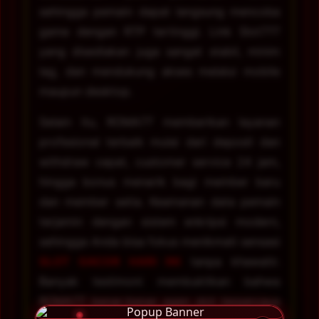
sehingga pemain dapat langsung mencoba
game dengan RTP tertinggi. Link Slot777
yang disediakan juga sangat stabil, minim
lag, dan mendukung akses melalui mobile
maupun desktop.
Selain itu, ROMA77 memberikan layanan
profesional terbaik mulai dari deposit dan
withdraw cepat, customer service 24 jam,
hingga bonus menarik bagi member baru
dan member setia. Keamanan data pemain
terjamin dengan sistem enkripsi modern,
sehingga Anda bisa fokus menikmati sensasi
SLOT GACOR HARI INI
tanpa khawatir.
Banyak testimoni membuktikan bahwa
ROMA77 benar-benar agen slot terpercaya