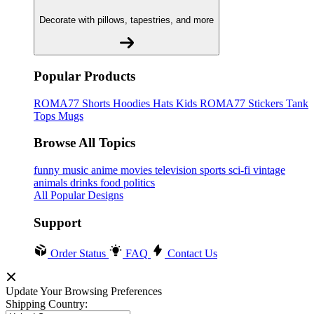
Decorate with pillows, tapestries, and more
Popular Products
ROMA77
Shorts
Hoodies
Hats
Kids ROMA77
Stickers
Tank
Tops
Mugs
Browse All Topics
funny
music
anime
movies
television
sports
sci-fi
vintage
animals
drinks
food
politics
All Popular Designs
Support
Order Status
FAQ
Contact Us
Update Your Browsing Preferences
Shipping Country: