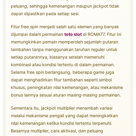
peluang, sehingga kemenangan maupun jackpot tidak
dapat dipastikan pada setiap sesi.
Fitur free spin menjadi salah satu elemen yang banyak
dijumpai dalam permainan
toto slot
di ROMA77. Fitur ini
memungkinkan pemain memperoleh sejumlah putaran
tambahan tanpa menggunakan taruhan reguler untuk
setiap putarannya, biasanya setelah memenuhi
kombinasi atau kondisi tertentu di dalam permainan.
Selama free spin berlangsung, beberapa game juga
dapat menghadirkan fitur tambahan seperti simbol
khusus, peningkatan nilai kemenangan, atau mekanisme
bonus lainnya sesuai aturan masing-masing permainan.
Sementara itu, jackpot multiplier menambah variasi
melalui mekanisme pengali yang dapat meningkatkan
nilai kemenangan ketika kondisi tertentu terpenuhi.
Besarnya multiplier, cara aktivasi, dan peluang