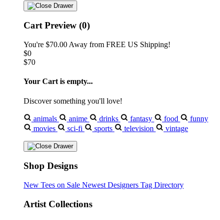
Cart Preview (0)
You're
$70.00
Away from
FREE US Shipping!
$0
$70
Your Cart is empty...
Discover something you'll love!
animals
anime
drinks
fantasy
food
funny
movies
sci-fi
sports
television
vintage
Shop Designs
New Tees on Sale
Newest Designers
Tag Directory
Artist Collections