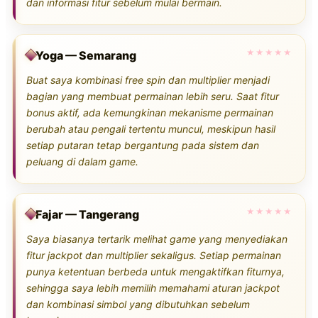
dan informasi fitur sebelum mulai bermain.
Yoga — Semarang
Buat saya kombinasi free spin dan multiplier menjadi
bagian yang membuat permainan lebih seru. Saat fitur
bonus aktif, ada kemungkinan mekanisme permainan
berubah atau pengali tertentu muncul, meskipun hasil
setiap putaran tetap bergantung pada sistem dan
peluang di dalam game.
Fajar — Tangerang
Saya biasanya tertarik melihat game yang menyediakan
fitur jackpot dan multiplier sekaligus. Setiap permainan
punya ketentuan berbeda untuk mengaktifkan fiturnya,
sehingga saya lebih memilih memahami aturan jackpot
dan kombinasi simbol yang dibutuhkan sebelum