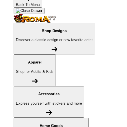
Back To Menu
Shop Designs
Discover a classic design or new favorite artist
Apparel
Shop for Adults & Kids
Accessories
Express yourself with stickers and more
Home Goods