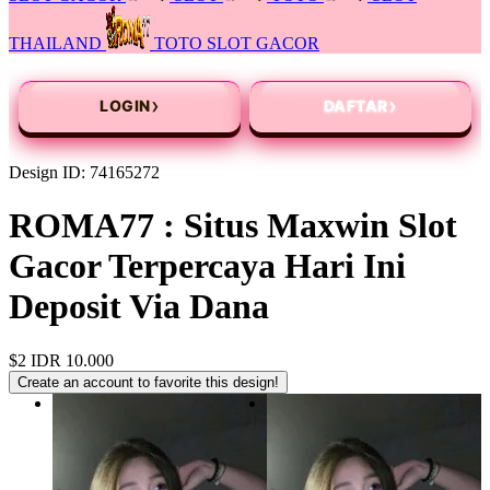
THAILAND
TOTO SLOT GACOR
LOGIN
DAFTAR
Design ID: 74165272
ROMA77 : Situs Maxwin Slot
Gacor Terpercaya Hari Ini
Deposit Via Dana
$2
IDR 10.000
Create an account to favorite this design!