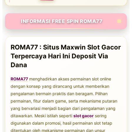
INFORMASI FREE SPIN ROMA77
ROMA77 : Situs Maxwin Slot Gacor
Terpercaya Hari Ini Deposit Via
Dana
ROMA77
menghadirkan akses permainan slot online
dengan konsep yang dirancang untuk memberikan
pengalaman bermain praktis dan beragam. Pilihan
permainan, fitur dalam game, serta mekanisme putaran
yang bervariasi menjadi bagian dari pengalaman yang
ditawarkan. Meski istilah seperti
slot gacor
sering
digunakan dalam promosi, hasil permainan slot tetap
ditentukan oleh mekanisme permainan dan unsur