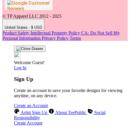
© TP Apparel LLC 2012 - 2025
United States - $ USD
Product Safety
Intellectual Property Policy
CA: Do Not Sell My
Personal Information
Privacy Policy
Terms
Welcome Guest!
Log In
Sign Up
Create an account to save your favorite designs for viewing
anytime, on any device.
Create an Account
Artist Sign Up
About TeePublic
Social
Responsibility
Create Account