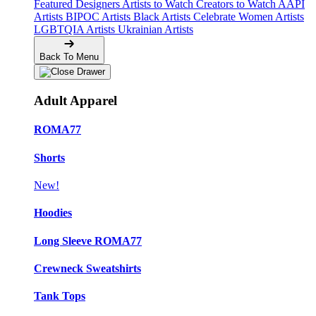
Featured Designers
Artists to Watch
Creators to Watch
AAPI
Artists
BIPOC Artists
Black Artists
Celebrate Women Artists
LGBTQIA Artists
Ukrainian Artists
Back To Menu
Adult Apparel
ROMA77
Shorts
New!
Hoodies
Long Sleeve ROMA77
Crewneck Sweatshirts
Tank Tops