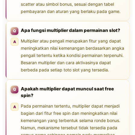
scatter atau simbol bonus, sesuai dengan tabel
pembayaran dan aturan yang berlaku pada game.
Apa fungsi multiplier dalam permainan slot?
Multiplier atau pengali merupakan fitur yang dapat
meningkatkan nilai kemenangan berdasarkan angka
pengali tertentu ketika kondisi permainan terpenuhi.
Besaran multiplier dan cara aktivasinya dapat
berbeda pada setiap toto slot yang tersedia.
Apakah multiplier dapat muncul saat free
spin?
Pada permainan tertentu, multiplier dapat menjadi
bagian dari fitur free spin dan meningkatkan nilai
kemenangan yang terbentuk selama ronde bonus.
Namun, mekanisme tersebut tidak tersedia pada
semua game sehingga pemain perlu memeriksa