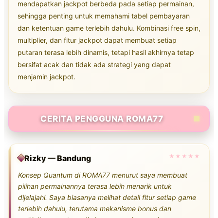
mendapatkan jackpot berbeda pada setiap permainan,
sehingga penting untuk memahami tabel pembayaran
dan ketentuan game terlebih dahulu. Kombinasi free spin,
multiplier, dan fitur jackpot dapat membuat setiap
putaran terasa lebih dinamis, tetapi hasil akhirnya tetap
bersifat acak dan tidak ada strategi yang dapat
menjamin jackpot.
CERITA PENGGUNA ROMA77
Rizky — Bandung
Konsep Quantum di ROMA77 menurut saya membuat
pilihan permainannya terasa lebih menarik untuk
dijelajahi. Saya biasanya melihat detail fitur setiap game
terlebih dahulu, terutama mekanisme bonus dan