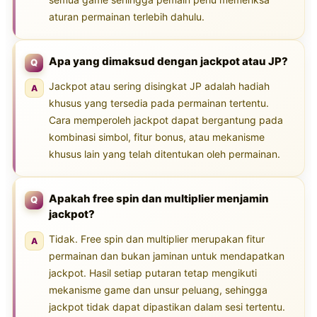
aturan permainan terlebih dahulu.
Apa yang dimaksud dengan jackpot atau JP?
Jackpot atau sering disingkat JP adalah hadiah
khusus yang tersedia pada permainan tertentu.
Cara memperoleh jackpot dapat bergantung pada
kombinasi simbol, fitur bonus, atau mekanisme
khusus lain yang telah ditentukan oleh permainan.
Apakah free spin dan multiplier menjamin
jackpot?
Tidak. Free spin dan multiplier merupakan fitur
permainan dan bukan jaminan untuk mendapatkan
jackpot. Hasil setiap putaran tetap mengikuti
mekanisme game dan unsur peluang, sehingga
jackpot tidak dapat dipastikan dalam sesi tertentu.