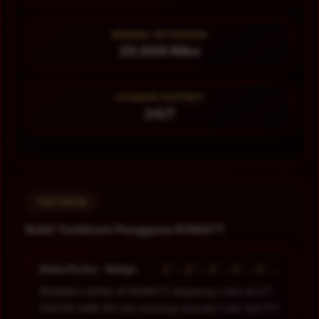
MINIMAL WITHDRAW
25.000 Ribu
LAYANAN SUPPORT
24/7
TESTIMONI
Bukti Testimoni Pengguna ROMA77
â˜…â˜…â˜…â˜…â˜…
Siska Purba - Balige
â€œBaru daftar di ROMA77, langsung coba SLOT
GACOR HARI INI dan menang maxwin! Link Slot777