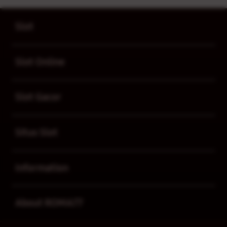
Buka
Footer Navigation
Slot
Buka
Slot Online
Buka
Slot Gacor
Buka
Situs Slot
Buka
Information
Buka
About ROMA77