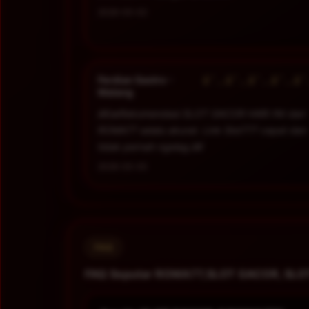
2026-05-02
â˜…â˜…â˜…â˜…â
Ferdian Sastro -
Malang
â€œRekomendasi SLOT GACOR HARI INI dari
ROMA77 selalu akurat. Link Slot777 cepat dan
tidak pernah ngelag.â€
2026-05-05
FAQ
FAQ Seputar ROMA77,SLOT GACOR, SLOT