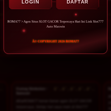
LOGIN
DAFTAR
ROMA77 > Agen Situs SLOT GACOR Terpercaya Hari Ini Link Slot777
MINIMAL DEPOSIT
MINIMAL WITHDRAW
Auto Maxwin
10.000 Ribu
25.000 Ribu
Â© COPYRIGHT 2026 ROMA77
˜…
â˜…â˜…â˜…â˜…â˜…
Cumay Simbolon -
D
Samosir
â
â€œROMA77 benar-benar agen SLOT GACOR
y
terpercaya. Setiap hari saya main di Slot777
t