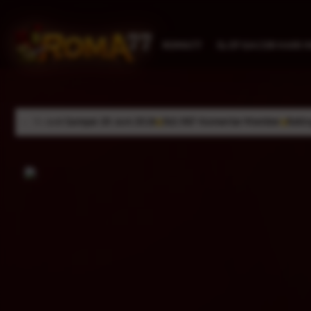
Skip
to
content
ROMA77
SLOT GACOR HARI I
 20 Juni 2026
362.987 Komentar Member
Rating Pengguna 4.9/5
99.9