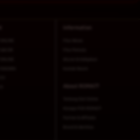
t
Information
 ONLINE
Fitur Akses
T GACOR
Fitur Pemula
 ONLINE
Aturan & Kebijakan
T MAXWIN
Kontak Resmi
777
About ROMA77
77
Tentang Slot Online
Kenapa Pilih ROMA77
Partner & Affiliate
Brand & Identitas