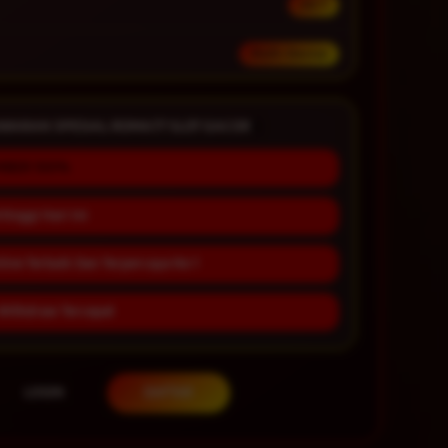
24/7
Multi-Device
WARAN SPESIAL ROMA77 SLOT GACOR
MBER 100%
tinggi Hari Ini
nline Terbaik Dan Terpercaya No 1
 Withdraw Tercepat
LOGIN
DAFTAR