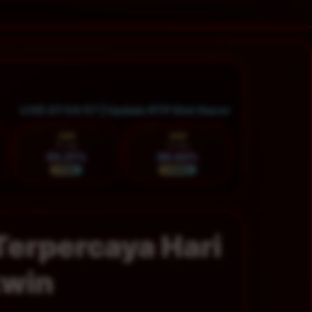
LIVE 07:54:59 | Update RTP Slot Gacor
JUM
SAB
14 Agu
15 Agu
93.37%
89.93%
STABIL
NORMAL
erpercaya Hari
xwin