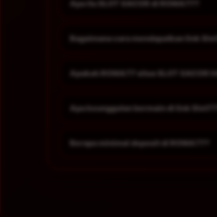
Apa itu SLOT GACOR di ROMA77?
Bagaimana cara mendapatkan link Slo
Apakah ROMA77 situs SLOT GACOR HA
Apa keunggulan bermain di link Slot
Berapa minimal deposit di ROMA77?