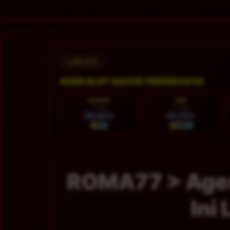
Layer Popup Close
LIVE RTP
AGEN SLOT GACOR TERPERCAYA
HARI INI
SEN
9 Agu
10 Agu
95.82%
91.73%
HOT
STABIL
ROMA77 > Agen
Ini