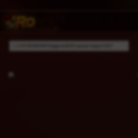
Skip
to
content
Cari
Troli
Login
Navigation
99.999 Pengguna Aktif
Layanan Support 24/7