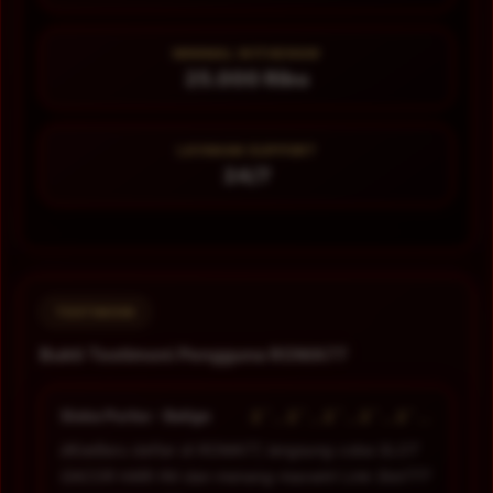
MINIMAL WITHDRAW
25.000 Ribu
LAYANAN SUPPORT
24/7
TESTIMONI
Bukti Testimoni Pengguna ROMA77
â˜…â˜…â˜…â˜…â˜…
Siska Purba - Balige
â€œBaru daftar di ROMA77, langsung coba SLOT
GACOR HARI INI dan menang maxwin! Link Slot777