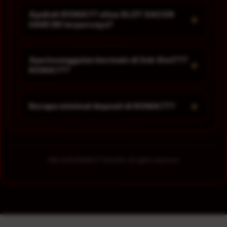
Apakah ROMA77 situs SLOT GACOR
+
HARI INI terpercaya?
Apa keunggulan bermain di link Slot777
+
ROMA77?
+
Berapa minimal deposit di ROMA77?
Â© 2026 ROMA77 GACOR. All rights reserved.
ROMA77
>
SLOT
>
ROMA77