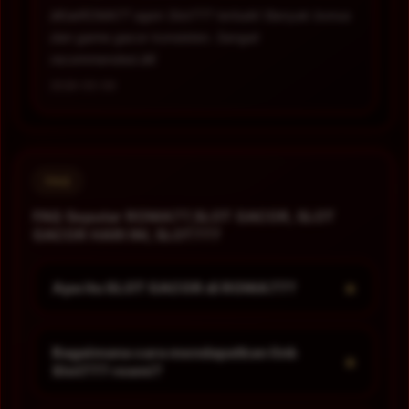
â€œROMA77 agen Slot777 terbaik! Banyak bonus
dan game gacor konsisten. Sangat
recommended.â€
2026-05-09
FAQ
FAQ Seputar ROMA77,SLOT GACOR, SLOT
GACOR HARI INI, SLOT777
+
Apa itu SLOT GACOR di ROMA77?
Bagaimana cara mendapatkan link
+
Slot777 resmi?