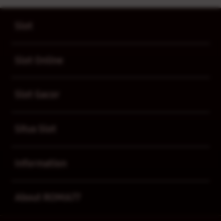
Buka
Footer Navigation
Slot
Buka
Slot Online
Buka
Slot Gacor
Buka
Situs Slot
Buka
Information
Buka
About ROMA77