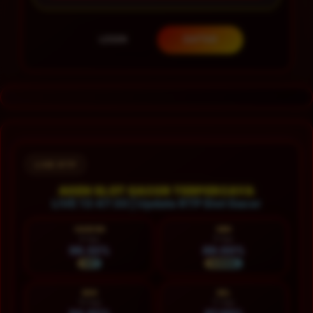
LOGIN
DAFTAR
Layer Popup Close
LIVE RTP
AGEN SLOT GACOR TERPERCAYA
LIVE 13:47:31 | Update RTP Slot Gacor
HARI INI
MIN
8 Agu
9 Agu
96.32%
89.00%
HOT
NORMAL
SEN
SEL
10 Agu
11 Agu