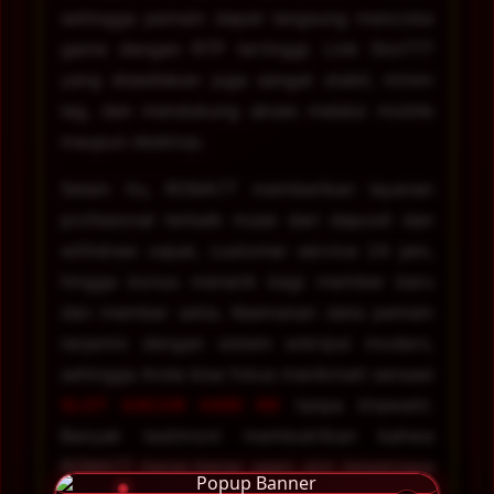
sehingga pemain dapat langsung mencoba
game dengan RTP tertinggi. Link Slot777
yang disediakan juga sangat stabil, minim
lag, dan mendukung akses melalui mobile
maupun desktop.
Selain itu, ROMA77 memberikan layanan
profesional terbaik mulai dari deposit dan
withdraw cepat, customer service 24 jam,
hingga bonus menarik bagi member baru
dan member setia. Keamanan data pemain
terjamin dengan sistem enkripsi modern,
sehingga Anda bisa fokus menikmati sensasi
SLOT GACOR HARI INI
tanpa khawatir.
Banyak testimoni membuktikan bahwa
ROMA77 benar-benar agen slot terpercaya