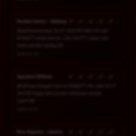
â˜…â˜…â˜…â˜…â˜…
Ferdian Sastro - Malang
â€œRekomendasi SLOT GACOR HARI INI dari
ROMA77 selalu akurat. Link Slot777 cepat dan
tidak pernah ngelag.â€
2026-05-05
â˜…â˜…â˜…â˜…â˜…
Agustian William
â€œPuas banget main di ROMA77. Win rate SLOT
GACOR tinggi dan proses withdraw sangat
cepat.â€
2026-05-07
â˜…â˜…â˜…â˜…â˜…
Rico Saputra - Jakarta