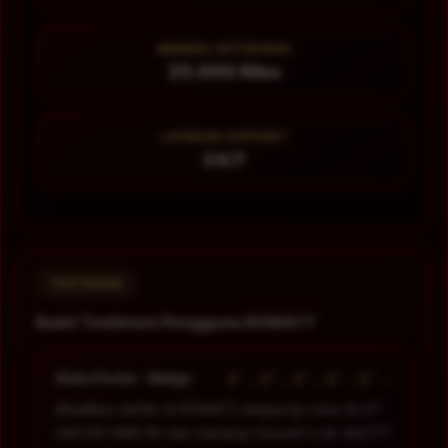
MINIMAL WITHDRAW
25.000 Ribu
LAYANAN SUPPORT
24/7
TESTIMONI
Bukti Testimoni Pengguna ROMA77
â˜…â˜…â˜…â˜…â˜…
Siska Purba - Balige
â€œBaru daftar di ROMA77, langsung coba SLOT
GACOR HARI INI dan menang maxwin! Link Slot777