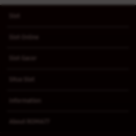
Buka
Footer Navigation
Slot
Buka
Slot Online
Buka
Slot Gacor
Buka
Situs Slot
Buka
Information
Buka
About ROMA77