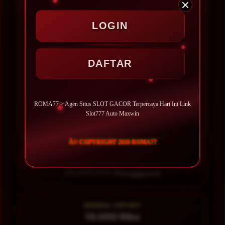
yang mampu memberikan maxwin secara
konsisten.
LOGIN
Bagi Anda yang mencari pengalaman slot
online terbaik, ROMA77 adalah pilihan tepat.
DAFTAR
Daftar sekarang melalui link
Slot777
resmi
dan rasakan sendiri sensasi SLOT GACOR
HARI INI yang sesungguhnya. Jangan
ROMA77 > Agen Situs SLOT GACOR Terpercaya Hari Ini Link
lewatkan kesempatan meraih jackpot besar
Slot777 Auto Maxwin
setiap harinya hanya di ROMA77.
Â© COPYRIGHT 2026 ROMA77
PENILAIAN PENGGUNA
77.777.777 Pengguna
MINIMAL DEPOSIT
10.000 Ribu