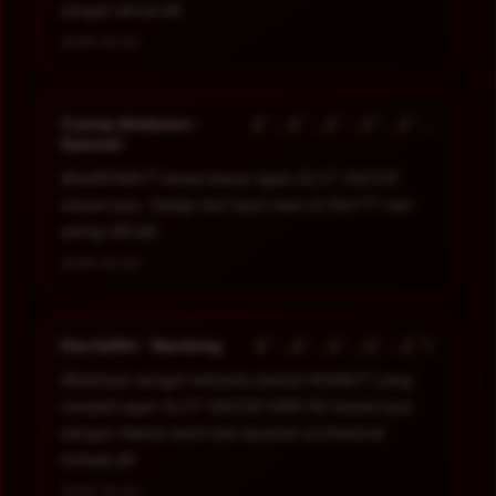
sangat lancar.â€
2026-05-02
â˜…â˜…â˜…â˜…â˜…
Cumay Simbolon -
Samosir
â€œROMA77 benar-benar agen SLOT GACOR
terpercaya. Setiap hari saya main di Slot777 dan
sering WD.â€
2026-05-03
â˜…â˜…â˜…â˜…â˜†
Dea Safitri - Bandung
â€œSaya sangat terbantu berkat ROMA77 yang
menjadi agen SLOT GACOR HARI INI terpercaya
dengan lisensi resmi dan layanan profesional
terbaik.â€
2026-05-04