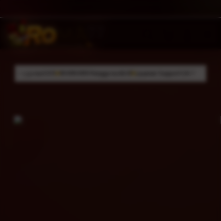
Skip
to
content
Cari
Troli
Login
Navigation
99.999.999 Pengguna Aktif
Layanan Support 24/7