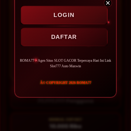
yang mampu memberikan maxwin secara
konsisten.
LOGIN
Bagi Anda yang mencari pengalaman slot
online terbaik, ROMA77 adalah pilihan tepat.
DAFTAR
Daftar sekarang melalui link
Slot777
resmi
dan rasakan sendiri sensasi SLOT GACOR
HARI INI yang sesungguhnya. Jangan
ROMA77 > Agen Situs SLOT GACOR Terpercaya Hari Ini Link
lewatkan kesempatan meraih jackpot besar
Slot777 Auto Maxwin
setiap harinya hanya di ROMA77.
Â© COPYRIGHT 2026 ROMA77
PENILAIAN PENGGUNA
77.777.777 Pengguna
MINIMAL DEPOSIT
10.000 Ribu