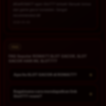
â€œROMA77 agen Slot777 terbaik! Banyak bonus
dan game gacor konsisten. Sangat
recommended.â€
2026-05-09
FAQ
FAQ Seputar ROMA77,SLOT GACOR, SLOT
GACOR HARI INI, SLOT777
+
Apa itu SLOT GACOR di ROMA77?
Bagaimana cara mendapatkan link
+
Slot777 resmi?