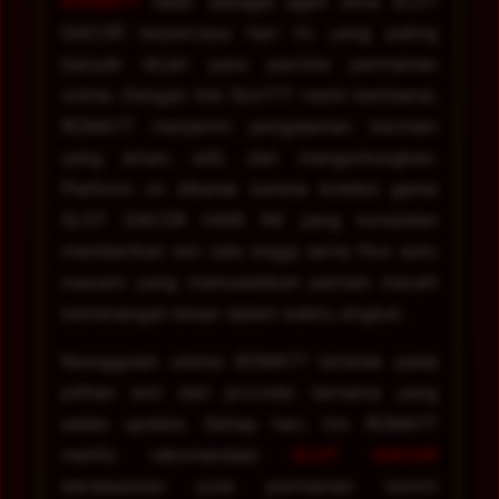
ROMA77
hadir sebagai agen situs SLOT
GACOR terpercaya hari ini yang paling
banyak dicari para pecinta permainan
online. Dengan link Slot777 resmi berlisensi,
ROMA77 menjamin pengalaman bermain
yang aman, adil, dan menguntungkan.
Platform ini dikenal karena koleksi game
SLOT GACOR HARI INI yang konsisten
memberikan win rate tinggi serta fitur auto
maxwin yang memudahkan pemain meraih
kemenangan besar dalam waktu singkat.
Keunggulan utama ROMA77 terletak pada
pilihan slot dari provider ternama yang
selalu update. Setiap hari, tim ROMA77
merilis rekomendasi
SLOT GACOR
berdasarkan pola permainan terkini