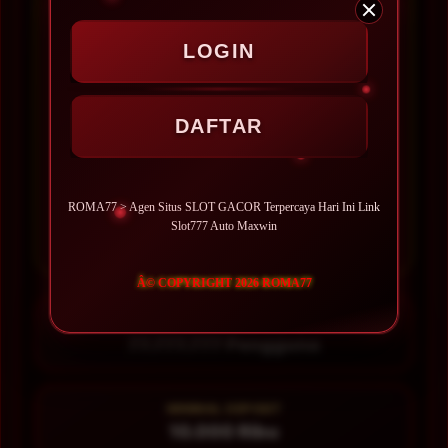
yang mampu memberikan maxwin secara
konsisten.
LOGIN
Bagi Anda yang mencari pengalaman slot
online terbaik, ROMA77 adalah pilihan tepat.
DAFTAR
Daftar sekarang melalui link
Slot777
resmi
dan rasakan sendiri sensasi SLOT GACOR
HARI INI yang sesungguhnya. Jangan
ROMA77 > Agen Situs SLOT GACOR Terpercaya Hari Ini Link
lewatkan kesempatan meraih jackpot besar
Slot777 Auto Maxwin
setiap harinya hanya di ROMA77.
Â© COPYRIGHT 2026 ROMA77
PENILAIAN PENGGUNA
77.777.777 Pengguna
MINIMAL DEPOSIT
10.000 Ribu