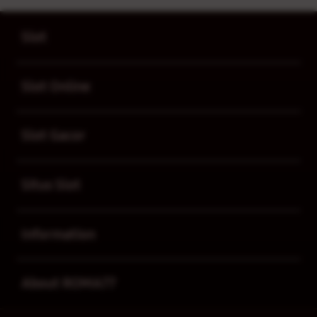
Buka
Footer Navigation
Slot
Buka
Slot Online
Buka
Slot Gacor
Buka
Situs Slot
Buka
Information
Buka
About ROMA77