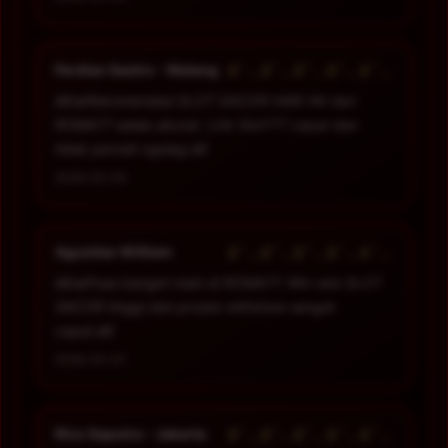
â˜…â˜…â˜…â˜…â˜…
Ferdian Sastro - Malang
â€œRekomendasi SLOT GACOR HARI INI dari
ROMA77 selalu akurat. Link Slot777 cepat dan
tidak pernah ngelag.â€
2026-05-05
â˜…â˜…â˜…â˜…â˜…
Agustian William
â€œPuas banget main di ROMA77. Win rate SLOT
GACOR tinggi dan proses withdraw sangat
cepat.â€
2026-05-07
â˜…â˜…â˜…â˜…â˜…
Rico Saputra - Jakarta