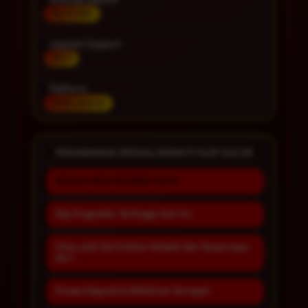
Rp 10.000
Layanan Support
24/7
Platform
Multi-Device
PENAWARAN SPESIAL ROMA77 SLOT GACOR
BONUS NEW MEMBER 100%
Rtp Pragmatic Tertinggi Hari Ini
Situs Judi Slot Online Terbaik Dan Terpercaya
No 1
Proses Deposit & Withdraw Tercepat